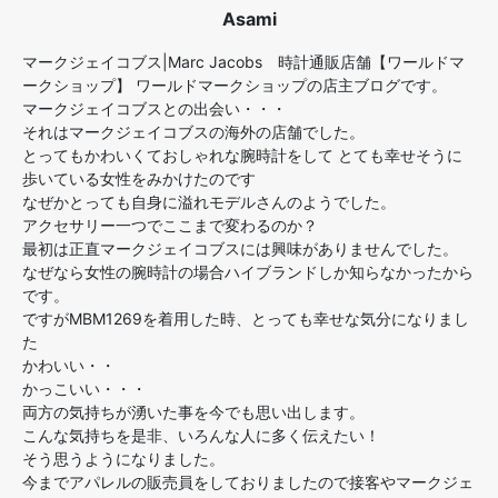
Asami
マークジェイコブス|Marc Jacobs 時計通販店舗【ワールドマ
ークショップ】 ワールドマークショップの店主ブログです。
マークジェイコブスとの出会い・・・
それはマークジェイコブスの海外の店舗でした。
とってもかわいくておしゃれな腕時計をして とても幸せそうに
歩いている女性をみかけたのです
なぜかとっても自身に溢れモデルさんのようでした。
アクセサリー一つでここまで変わるのか？
最初は正直マークジェイコブスには興味がありませんでした。
なぜなら女性の腕時計の場合ハイブランドしか知らなかったから
です。
ですがMBM1269を着用した時、とっても幸せな気分になりまし
た
かわいい・・
かっこいい・・・
両方の気持ちが湧いた事を今でも思い出します。
こんな気持ちを是非、いろんな人に多く伝えたい！
そう思うようになりました。
今までアパレルの販売員をしておりましたので接客やマークジェ