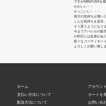
ですがMBM1269
かわいい・・
かっこいい・・・
両方の気持ちが湧い
こんな気持ちを是非
そう思うようになり
今までアパレルの販
の対応には自身があ
様々なコーディネー
よろしくお願い致しま
ホーム
アカウン
支払い方法について
カートを
配送方法について
お問い合