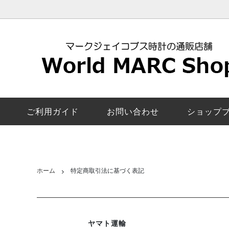
レディース新作モデル
マークジェイコブス
安心の交換返品保証
ロキシー
マーク
5年修
マンディー｜MANDY
ペアウォッチ
お客様の声
ザ・ジェ
カラー
電池交
エイミー｜Amy
機能で探す
取扱店舗一覧
ベイカー
スマー
マーク
ご利用ガイド
お問い合わせ
ショップ
び方
サリー｜Sally
モリー｜
レディースその他モデル
ファーガ
ロック｜Rock
ラリー｜
ホーム
特定商取引法に基づく表記
コートニー｜Courtney
電池交
ヤマト運輸