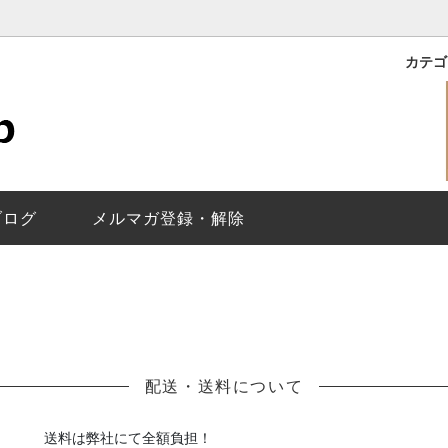
カテ
｜ROXY
バイマークジェイコブス
理保証
ライリー｜RILEY
レディース
メールが届かないお客様
イコブス｜THE JACOBS
で選ぶ
換について
ベティ｜BETTY
替えベルト
ベルト調整について
｜Baker
トウォッチ
ジェイコブスの
ペアウォッチの選
ヘンリー スケルトン/Henry Sk
ブログ
メルマガ登録・解除
Molly
ティザー｜Tether
ス｜Fergus
ディロン｜Dillon
Larry
ジミー｜Jimmy
換
配送・送料について
送料は弊社にて全額負担！