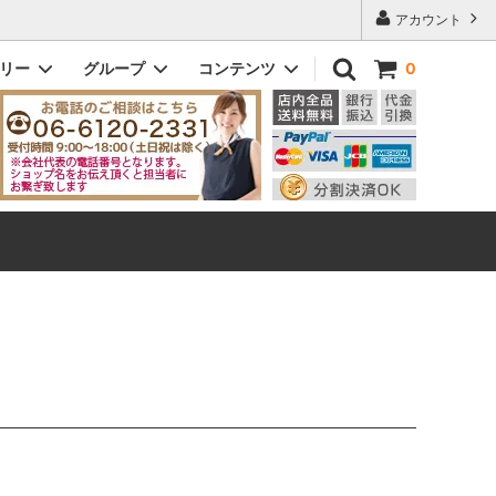
アカウント
ゴリー
グループ
コンテンツ
0
ドッティ｜DOTTY
メンズ
初めてのお客様へ
ビック｜VIC
即納商品
Q&A よくある質問
eleton
ヘンリー｜Henry
ザ・スリム｜The Slim
ダニー｜Danny
メンズその他モデル