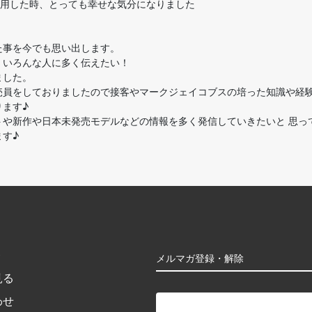
を着用した時、とっても幸せな気分になりました
た事を今でも思い出します。
、いろんな人に多く伝えたい！
ました。
売員をしておりましたので接客やマークジェイコブスの培った知識や経
ります♪
トや新作や日本未発売モデルなどの情報を多く発信していきたいと 思っ
す♪
ト
メルマガ登録・解除
見る
わせ