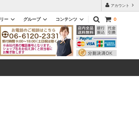
アカウント
ゴリー
グループ
コンテンツ
0
ドッティ｜DOTTY
メンズ
初めてのお客様へ
ビック｜VIC
即納商品
Q&A よくある質問
eleton
ヘンリー｜Henry
ザ・スリム｜The Slim
ダニー｜Danny
メンズその他モデル