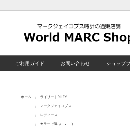
レディース新作モデル
マークジェイコブス
安心の交換返品保証
ロキシー
マーク
5年修
マンディー｜MANDY
ペアウォッチ
お客様の声
ザ・ジェ
カラー
電池交
エイミー｜Amy
機能で探す
取扱店舗一覧
ベイカー
スマー
マーク
ご利用ガイド
お問い合わせ
ショップ
び方
サリー｜Sally
モリー｜
レディースその他モデル
ファーガ
ロック｜Rock
ラリー｜
ホーム
ライリー｜RILEY
マークジェイコブス
コートニー｜Courtney
電池交
レディース
カラーで選ぶ
白