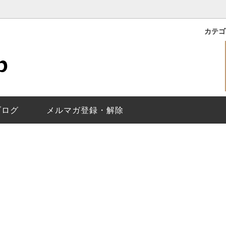
カテ
｜ROXY
バイマークジェイコブス
理保証
ライリー｜RILEY
レディース
メールが届かないお客様
イコブス｜THE JACOBS
で選ぶ
換について
ベティ｜BETTY
替えベルト
ベルト調整について
｜Baker
トウォッチ
ジェイコブスの
ペアウォッチの選
ヘンリー スケルトン/Henry Sk
ブログ
メルマガ登録・解除
Molly
ティザー｜Tether
ス｜Fergus
ディロン｜Dillon
Larry
ジミー｜Jimmy
換