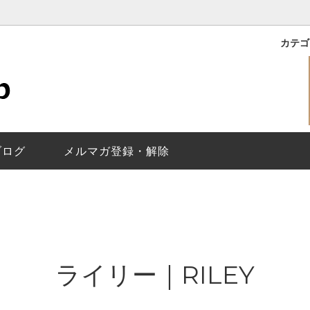
カテ
｜ROXY
バイマークジェイコブス
理保証
ライリー｜RILEY
レディース
メールが届かないお客様
イコブス｜THE JACOBS
で選ぶ
換について
ベティ｜BETTY
替えベルト
ベルト調整について
｜Baker
トウォッチ
ジェイコブスの
ペアウォッチの選
ヘンリー スケルトン/Henry Sk
ブログ
メルマガ登録・解除
Molly
ティザー｜Tether
ス｜Fergus
ディロン｜Dillon
Larry
ジミー｜Jimmy
換
ライリー｜RILEY