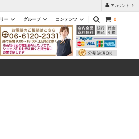
アカウント
ゴリー
グループ
コンテンツ
0
ドッティ｜DOTTY
メンズ
初めてのお客様へ
ビック｜VIC
即納商品
Q&A よくある質問
eleton
ヘンリー｜Henry
ザ・スリム｜The Slim
ダニー｜Danny
メンズその他モデル