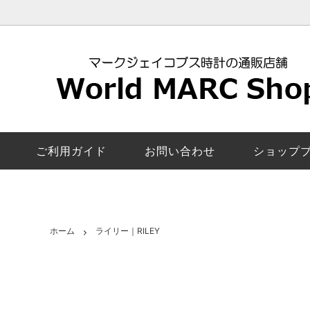
レディース新作モデル
マークジェイコブス
安心の交換返品保証
ロキシー
マーク
5年修
マンディー｜MANDY
ペアウォッチ
お客様の声
ザ・ジェ
カラー
電池交
エイミー｜Amy
機能で探す
取扱店舗一覧
ベイカー
スマー
マーク
ご利用ガイド
お問い合わせ
ショップ
び方
サリー｜Sally
モリー｜
レディースその他モデル
ファーガ
ロック｜Rock
ラリー｜
ホーム
ライリー｜RILEY
コートニー｜Courtney
電池交