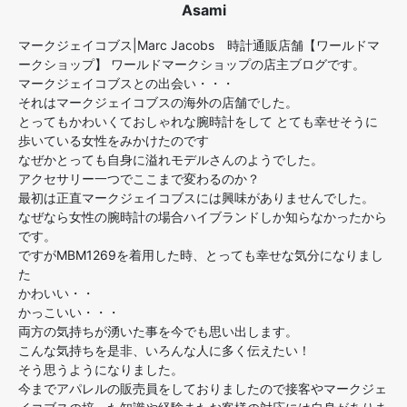
Asami
マークジェイコブス|Marc Jacobs 時計通販店舗【ワールドマ
ークショップ】 ワールドマークショップの店主ブログです。
マークジェイコブスとの出会い・・・
それはマークジェイコブスの海外の店舗でした。
とってもかわいくておしゃれな腕時計をして とても幸せそうに
歩いている女性をみかけたのです
なぜかとっても自身に溢れモデルさんのようでした。
アクセサリー一つでここまで変わるのか？
最初は正直マークジェイコブスには興味がありませんでした。
なぜなら女性の腕時計の場合ハイブランドしか知らなかったから
です。
ですがMBM1269を着用した時、とっても幸せな気分になりまし
た
かわいい・・
かっこいい・・・
両方の気持ちが湧いた事を今でも思い出します。
こんな気持ちを是非、いろんな人に多く伝えたい！
そう思うようになりました。
今までアパレルの販売員をしておりましたので接客やマークジェ