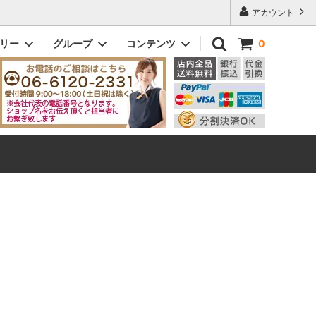
アカウント
ゴリー
グループ
コンテンツ
0
ドッティ｜DOTTY
メンズ
初めてのお客様へ
ビック｜VIC
即納商品
Q&A よくある質問
eleton
ヘンリー｜Henry
ザ・スリム｜The Slim
ダニー｜Danny
メンズその他モデル