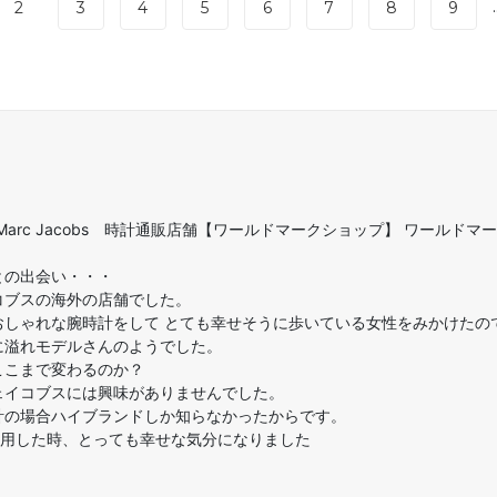
.
2
3
4
5
6
7
8
9
arc Jacobs 時計通販店舗【ワールドマークショップ】 ワールドマ
との出会い・・・
コブスの海外の店舗でした。
おしゃれな腕時計をして とても幸せそうに歩いている女性をみかけたの
に溢れモデルさんのようでした。
ここまで変わるのか？
ェイコブスには興味がありませんでした。
計の場合ハイブランドしか知らなかったからです。
を着用した時、とっても幸せな気分になりました