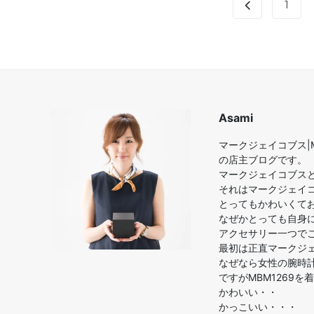
1
Asami
マークジェイコブス|M
の店主ブログです。
マークジェイコブス
それはマークジェイ
とってもかわいくて
なぜかとっても自身
アクセサリー一つで
最初は正直マークジ
なぜなら女性の腕時
ですがMBM1269
かわいい・・
かっこいい・・・