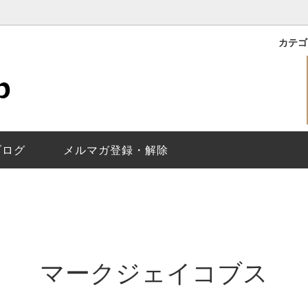
カテ
｜ROXY
バイマークジェイコブス
理保証
ライリー｜RILEY
レディース
メールが届かないお客様
イコブス｜THE JACOBS
で選ぶ
換について
ベティ｜BETTY
替えベルト
ベルト調整について
｜Baker
トウォッチ
ジェイコブスの
ペアウォッチの選
ヘンリー スケルトン/Henry Sk
ブログ
メルマガ登録・解除
Molly
ティザー｜Tether
ス｜Fergus
ディロン｜Dillon
Larry
ジミー｜Jimmy
換
マークジェイコブス