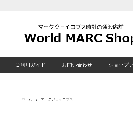
レディース新作モデル
マークジェイコブス
安心の交換返品保証
ロキシー
マーク
5年修
マンディー｜MANDY
ペアウォッチ
お客様の声
ザ・ジェ
カラー
電池交
エイミー｜Amy
機能で探す
取扱店舗一覧
ベイカー
スマー
マーク
ご利用ガイド
お問い合わせ
ショップ
び方
サリー｜Sally
モリー｜
レディースその他モデル
ファーガ
ロック｜Rock
ラリー｜
ホーム
マークジェイコブス
コートニー｜Courtney
電池交