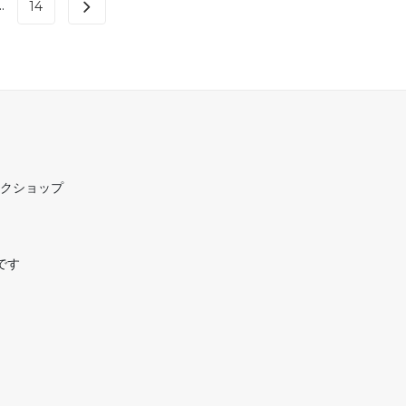
..
14
ークショップ
です