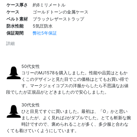
ケース厚さ
約8ミリメートル
ケース
ゴールドトーンの金属ケース
ベルト素材
ブラックレザーストラップ
防水性能
5気圧防水
保証期間
弊社5年保証
詳細
50代女性
コリーのMJ1578を購入しました。性能や品質はともか
くこのデザインと見た目でこの価格はとてもお買い得で
す。マークジェイコブスの洋服からしたら不思議なお値
段でしたが正規品がとどきましたので安心しました。
30代女性
ひと目見てすぐに買いました。最初は、「O」かと思い
ましたが、よく見ればJがダブルでした。とても斬新な腕
時計ですので、褒められることが多く、多少服と合わな
くても着けていくようにしています。