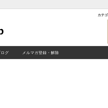
カテ
｜ROXY
バイマークジェイコブス
理保証
ライリー｜RILEY
レディース
メールが届かないお客様
イコブス｜THE JACOBS
で選ぶ
換について
ベティ｜BETTY
替えベルト
ベルト調整について
｜Baker
トウォッチ
ジェイコブスの
ペアウォッチの選
ヘンリー スケルトン/Henry Sk
ブログ
メルマガ登録・解除
Molly
ティザー｜Tether
ス｜Fergus
ディロン｜Dillon
Larry
ジミー｜Jimmy
換