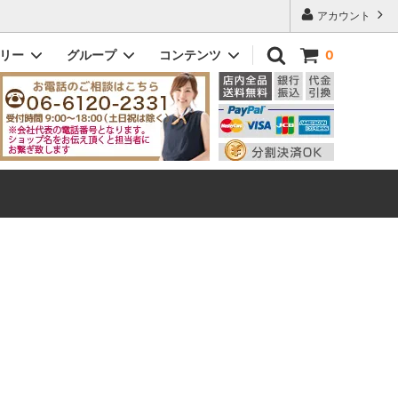
アカウント
ゴリー
グループ
コンテンツ
0
ドッティ｜DOTTY
メンズ
初めてのお客様へ
ビック｜VIC
即納商品
Q&A よくある質問
eleton
ヘンリー｜Henry
ザ・スリム｜The Slim
ダニー｜Danny
メンズその他モデル