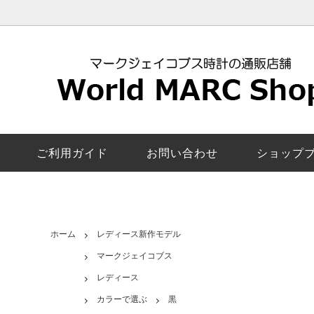
レディース新作モデル
マークジェイコブス
安心の交換返品保証
ロキシー
マーク
5年修
マンディー｜MANDY
ペアウォッチ
お客様の声
ザ・ジェ
カラー
電池交
エイミー｜Amy
機能で探す
取扱店舗一覧
ベイカー
スマー
マーク
ご利用ガイド
お問い合わせ
ショップ
び方
サリー｜Sally
モリー｜
レディースその他モデル
ファーガ
ロック｜Rock
ラリー｜
ホーム
レディース新作モデル
マークジェイコブス
コートニー｜Courtney
電池交
レディース
カラーで選ぶ
黒