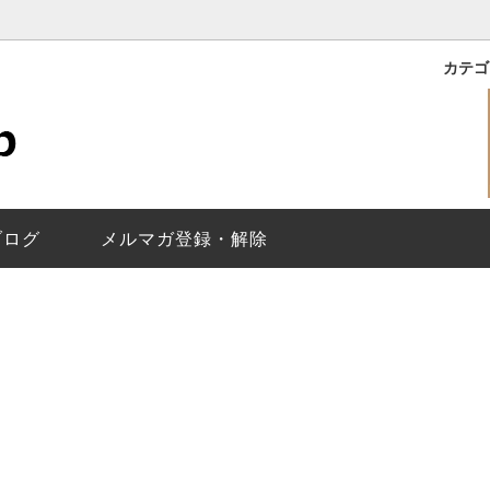
カテ
｜ROXY
バイマークジェイコブス
理保証
ライリー｜RILEY
レディース
メールが届かないお客様
イコブス｜THE JACOBS
で選ぶ
換について
ベティ｜BETTY
替えベルト
ベルト調整について
｜Baker
トウォッチ
ジェイコブスの
ペアウォッチの選
ヘンリー スケルトン/Henry Sk
ブログ
メルマガ登録・解除
Molly
ティザー｜Tether
ス｜Fergus
ディロン｜Dillon
Larry
ジミー｜Jimmy
換