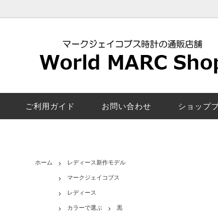
レディース新作モデル
マークジェイコブス
安心の交換返品保証
ロキシー
マーク
5年修
マンディー｜MANDY
ペアウォッチ
お客様の声
ザ・ジェ
カラー
電池交
エイミー｜Amy
機能で探す
取扱店舗一覧
ベイカー
スマー
マーク
ご利用ガイド
お問い合わせ
ショップ
び方
サリー｜Sally
モリー｜
レディースその他モデル
ファーガ
ロック｜Rock
ラリー｜
ホーム
レディース新作モデル
マークジェイコブス
コートニー｜Courtney
電池交
レディース
カラーで選ぶ
黒