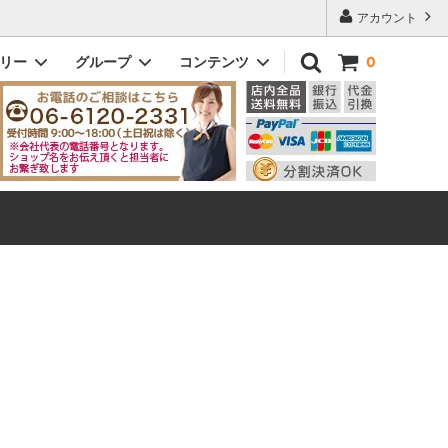
アカウント
ゴリー
グループ
コンテンツ
0
ドッティ｜DOTTY
メンズ
初めてのお客様へ
ビック｜VIC
即納商品
Q&A よくある質問
eleton
ヘンリー｜Henry
ザ・スリム｜The Slim
ダニー｜Danny
メンズその他モデル