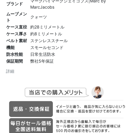
マークバイマークジェイコブス|Marc by
ブランド
MarcJacobs
ムーブメン
クォーツ
ト
ケース直径
約28ミリメートル
ケース厚さ
約8ミリメートル
ベルト素材
ステンレススチール
機能
スモールセコンド
防水性能
日常生活防水
保証期間
弊社5年保証
詳細