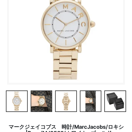
マークジェイコブス 時計/MarcJacobs/ロキシ