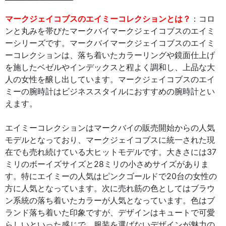
マークジェイコブスのエイミーコレクションとは？
：コロ
ンと丸みを帯びたマークバイマークジェイコブスのエイミ
ーシリーズです。マークバイマークジェイコブスのエイミ
ーコレクションは、落ち着いたカラーリングや鏡面仕上げ
を施したベゼルやインデックスと程よく調和し、上品な大
人の女性を醸し出しています。マークジェイコブスのエイ
ミーの腕時計はビジネススタイルにおすすめの腕時計とい
えます。
エイミーコレクションはマークバイの販売開始からの人気
モデルとなっており、マークジェイコブスに統一された現
在でも売れ続けている大ヒットモデルです。大きさには37
ミリのボーイズサイズと28ミリの小さめサイズがありま
す。特にエイミーの人気はピンクゴールドで20台の女性の
方に人気となっています。次に売れ筋の色としてはブラウ
ン系統の落ち着いたカラーが人気となっています。色はブ
ランド落ち着いた印象ですが、デザインはキュートで可愛
らしいといった感じで、服装を選ばないデザインが魅力の