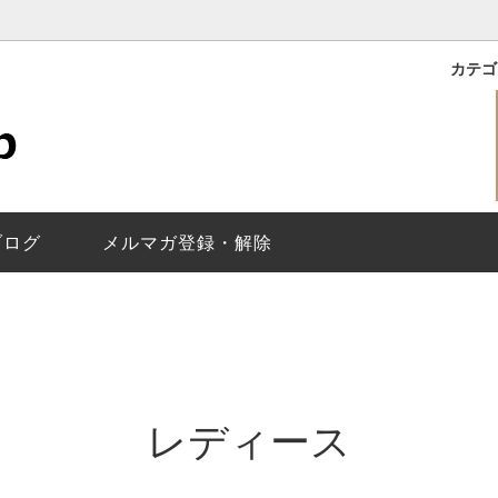
カテ
｜ROXY
バイマークジェイコブス
理保証
ライリー｜RILEY
レディース
メールが届かないお客様
イコブス｜THE JACOBS
で選ぶ
換について
ベティ｜BETTY
替えベルト
ベルト調整について
｜Baker
トウォッチ
ジェイコブスの
ペアウォッチの選
ヘンリー スケルトン/Henry Sk
ブログ
メルマガ登録・解除
Molly
ティザー｜Tether
ス｜Fergus
ディロン｜Dillon
Larry
ジミー｜Jimmy
換
レディース