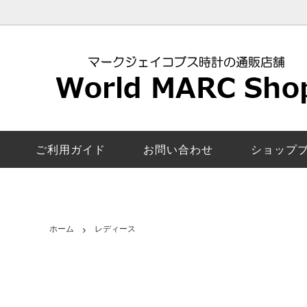
レディース新作モデル
マークジェイコブス
安心の交換返品保証
ロキシー
マーク
5年修
マンディー｜MANDY
ペアウォッチ
お客様の声
ザ・ジェ
カラー
電池交
エイミー｜Amy
機能で探す
取扱店舗一覧
ベイカー
スマー
マーク
ご利用ガイド
お問い合わせ
ショップ
び方
サリー｜Sally
モリー｜
レディースその他モデル
ファーガ
ロック｜Rock
ラリー｜
ホーム
レディース
コートニー｜Courtney
電池交