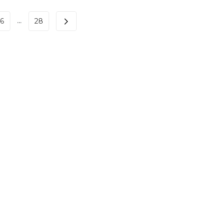
...
6
28