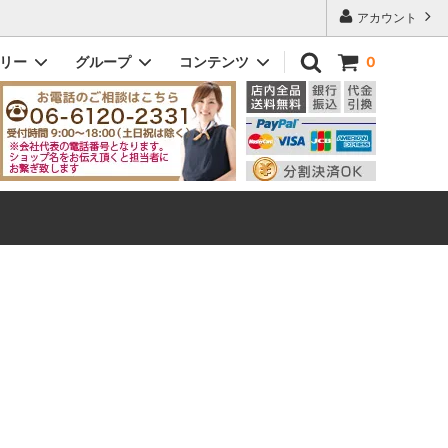
アカウント
ゴリー
グループ
コンテンツ
0
ドッティ｜DOTTY
メンズ
初めてのお客様へ
ビック｜VIC
即納商品
Q&A よくある質問
eleton
ヘンリー｜Henry
ザ・スリム｜The Slim
ダニー｜Danny
メンズその他モデル