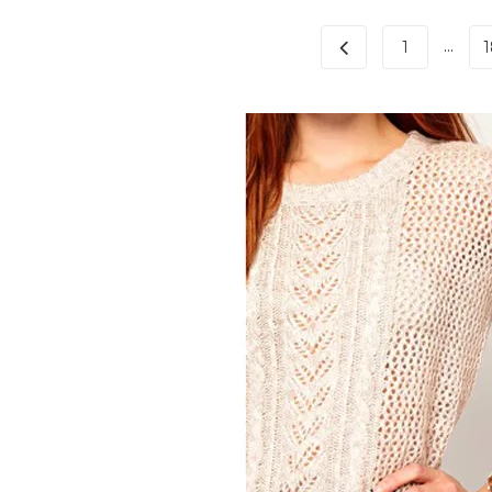
...
1
1